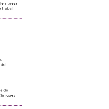
 l’empresa
 treball:
ts
 del
es de
Clíniques