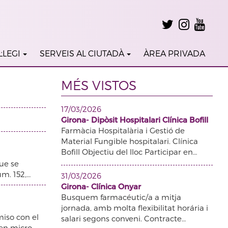
·LEGI
SERVEIS AL CIUTADÀ
ÀREA PRIVADA
MÉS VISTOS
17/03/2026
Girona- Dipòsit Hospitalari Clínica Bofill
Farmàcia Hospitalària i Gestió de
Material Fungible hospitalari. Clínica
Bofill Objectiu del lloc Participar en…
que se
úm. 152,…
31/03/2026
Girona- Clínica Onyar
Busquem farmacéutic/a a mitja
jornada, amb molta flexibilitat horária i
iso con el
salari segons conveni. Contracte…
 en micro-