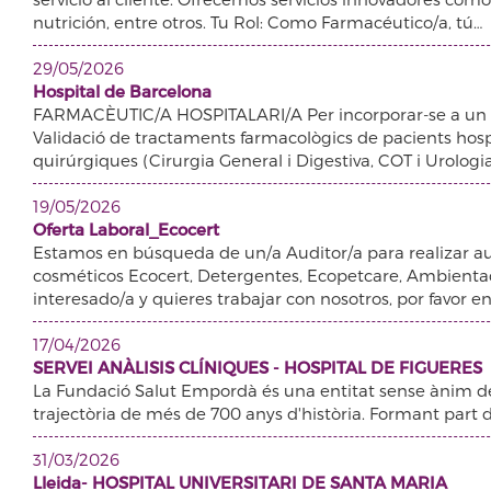
nutrición, entre otros. Tu Rol: Como Farmacéutico/a, tú…
29/05/2026
Hospital de Barcelona
FARMACÈUTIC/A HOSPITALARI/A Per incorporar-se a un h
Validació de tractaments farmacològics de pacients hospit
quirúrgiques (Cirurgia General i Digestiva, COT i Urologi
19/05/2026
Oferta Laboral_Ecocert
Estamos en búsqueda de un/a Auditor/a para realizar au
cosméticos Ecocert, Detergentes, Ecopetcare, Ambientad
interesado/a y quieres trabajar con nosotros, por favor e
17/04/2026
SERVEI ANÀLISIS CLÍNIQUES - HOSPITAL DE FIGUERES
La Fundació Salut Empordà és una entitat sense ànim de
trajectòria de més de 700 anys d'història. Formant part de
31/03/2026
Lleida- HOSPITAL UNIVERSITARI DE SANTA MARIA