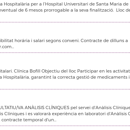
a Hospitalària per a l’Hospital Universitari de Santa Maria de
eventual de 6 mesos prorrogable a la seva finalització. Lloc de
litat horária i salari segons conveni. Contracte de dilluns a
ar.com…
ari. Clínica Bofill Objectiu del lloc Participar en les activita
ia Hospitalària, garantint la correcta gestió de medicaments i
LTATIU/VA ANÀLISIS CLÍNIQUES pel servei d'Anàlisis Clíniqu
is Clíniques i es valorarà experiència en laboratori d'Anàlisis 
ix contracte temporal d'un…