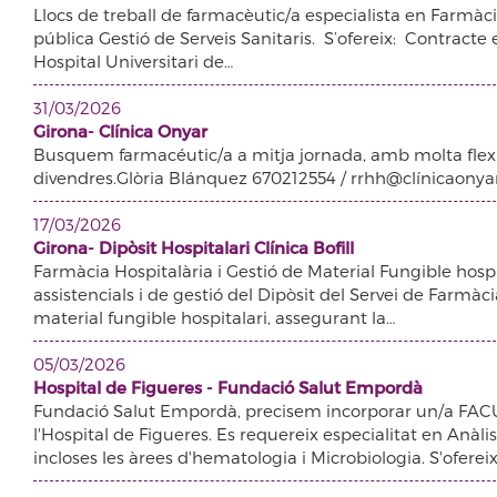
Llocs de treball de farmacèutic/a especialista en Farmàci
pública Gestió de Serveis Sanitaris. S’ofereix: Contracte 
Hospital Universitari de…
31/03/2026
Girona- Clínica Onyar
Busquem farmacéutic/a a mitja jornada, amb molta flexibi
divendres.Glòria Blánquez 670212554 / rrhh@clínicaony
17/03/2026
Girona- Dipòsit Hospitalari Clínica Bofill
Farmàcia Hospitalària i Gestió de Material Fungible hospital
assistencials i de gestió del Dipòsit del Servei de Farmàc
material fungible hospitalari, assegurant la…
05/03/2026
Hospital de Figueres - Fundació Salut Empordà
Fundació Salut Empordà, precisem incorporar un/a FACU
l'Hospital de Figueres. Es requereix especialitat en Anàlis
incloses les àrees d'hematologia i Microbiologia. S'ofere