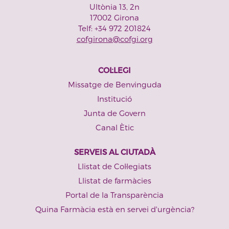
Ultònia 13, 2n
17002 Girona
Telf: +34 972 201824
cofgirona@cofgi.org
COL·LEGI
Missatge de Benvinguda
Institució
Junta de Govern
Canal Ètic
SERVEIS AL CIUTADÀ
Llistat de Col·legiats
Llistat de farmàcies
Portal de la Transparència
Quina Farmàcia està en servei d'urgència?