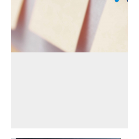
Informació
tràmits
Expedients
Farmàcies