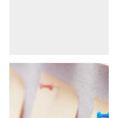
Borsa
de
Treball
i
Ofertes
de
Feina