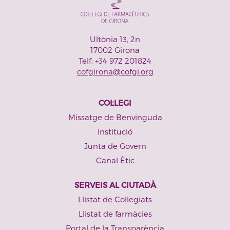
Ultònia 13, 2n
17002 Girona
Telf: +34 972 201824
cofgirona@cofgi.org
COL·LEGI
Missatge de Benvinguda
Institució
Junta de Govern
Canal Ètic
SERVEIS AL CIUTADÀ
Llistat de Col·legiats
Llistat de farmàcies
Portal de la Transparència