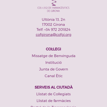
Ultònia 13, 2n
17002 Girona
Telf: +34 972 201824
cofgirona@cofgi.org
COL·LEGI
Missatge de Benvinguda
Institució
Junta de Govern
Canal Ètic
SERVEIS AL CIUTADÀ
Llistat de Col·legiats
Llistat de farmàcies