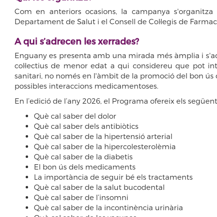
Com en anteriors ocasions, la campanya s'organitza 
Departament de Salut i el Consell de Col·legis de Farma
A qui s’adrecen les xerrades?
Enguany es presenta amb una mirada més àmplia i s'adre
col·lectius de menor edat a qui considereu que pot i
sanitari, no només en l'àmbit de la promoció del bon ús
possibles interaccions medicamentoses.
En l’edició de l’any 2026, el Programa ofereix els següen
Què cal saber del dolor
Què cal saber dels antibiòtics
Què cal saber de la hipertensió arterial
Què cal saber de la hipercolesterolèmia
Què cal saber de la diabetis
El bon ús dels medicaments
La importància de seguir bé els tractaments
Què cal saber de la salut bucodental
Què cal saber de l’insomni
Què cal saber de la incontinència urinària