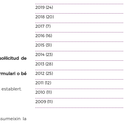
2019 (24)
2018 (20)
2017 (7)
2016 (16)
2015 (31)
2014 (23)
ol·licitud de
2013 (28)
rmulari o bé
2012 (25)
2011 (12)
establert.
2010 (11)
2009 (11)
ssumeixin la