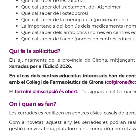
Què cal saber de les vacunes
Què cal saber del tractament de l'Alzheimer
Què cal saber de l'osteoporosi
Què cal saber de la menopausa (pròximament)
La importància del bon ús dels medicaments (nomé
Què cal saber dels antibiòtics (només en centres e
Què cal saber de l'acne (només en centres educati
Qui fa la sol·licitud?
Els ajuntaments de la província de Girona, mitjançant
xerrades per a l’Edició 2026.
En el cas dels centres educatius interessats han de con
amb el Col·legi de Farmacèutics de Girona (
cofgirona@co
El
termini d’inscripció és obert.
L'assignació del farmacèu
On i quan es fan?
Les xerrades es realitzen en centres cívics, casals de gen
Com a novetat, aquest any les xerrades es podran real
gestió (convocatòria, plataforma de connexió, control assis