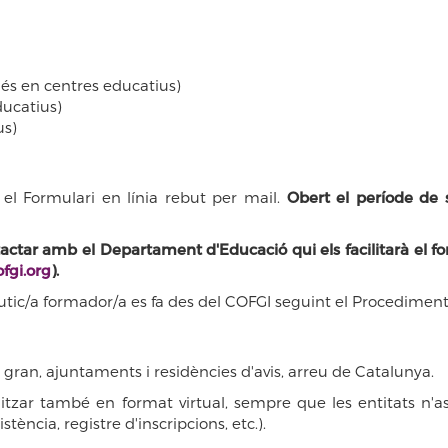
s en centres educatius)
ducatius)
us)
 el Formulari en línia rebut per mail.
Obert el període de s
tactar amb el Departament d'Educació qui els facilitarà el fo
fgi.org
).
tic/a formador/a es fa des del COFGI seguint el Procediment 
t gran, ajuntaments i residències d'avis, arreu de Catalunya.
itzar també en format virtual, sempre que les entitats n'a
tència, registre d'inscripcions, etc.).