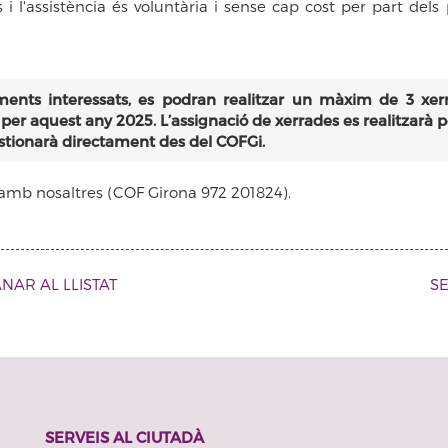
l'assistència és voluntària i sense cap cost per part dels p
ments interessats, es podran realitzar un màxim de 3 xer
r aquest any 2025. L’assignació de xerrades es realitzarà p
estionarà directament des del COFGi.
 amb nosaltres (COF Girona 972 201824).
NAR AL LLISTAT
S
SERVEIS AL CIUTADÀ