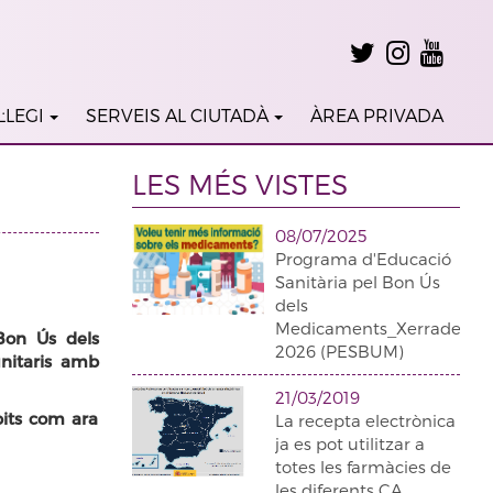
·LEGI
SERVEIS AL CIUTADÀ
ÀREA PRIVADA
LES MÉS VISTES
08/07/2025
Programa d'Educació
Sanitària pel Bon Ús
dels
Medicaments_Xerrades
Bon Ús dels
2026 (PESBUM)
nitaris amb
21/03/2019
bits com ara
La recepta electrònica
ja es pot utilitzar a
totes les farmàcies de
les diferents CA