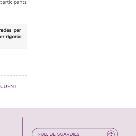
articipants,
rades per
er rigorós
EGÜENT
FULL DE GUÀRDIES