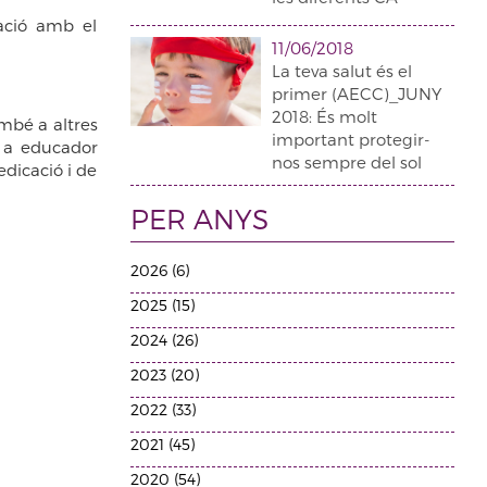
ració amb el
11/06/2018
La teva salut és el
primer (AECC)_JUNY
2018: És molt
mbé a altres
important protegir-
m a educador
nos sempre del sol
dicació i de
PER ANYS
2026 (6)
2025 (15)
2024 (26)
2023 (20)
2022 (33)
2021 (45)
2020 (54)