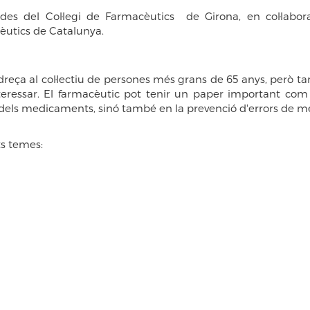
des del Col·legi de Farmacèutics de Girona, en col·labo
cèutics de Catalunya.
ça al col·lectiu de persones més grans de 65 anys, però ta
nteressar. El farmacèutic pot tenir un paper important co
 dels medicaments, sinó també en la prevenció d'errors de me
ts temes: