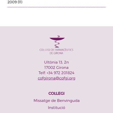
2009 (11)
Ultònia 13, 2n
17002 Girona
Telf: +34 972 201824
cofgirona@cofgi.org
COL·LEGI
Missatge de Benvinguda
Institució