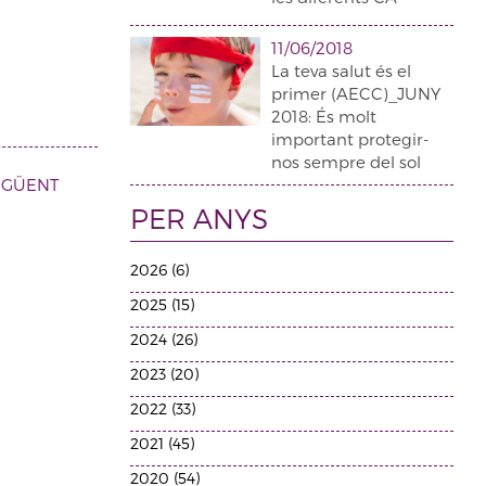
11/06/2018
La teva salut és el
primer (AECC)_JUNY
2018: És molt
important protegir-
nos sempre del sol
EGÜENT
PER ANYS
2026 (6)
2025 (15)
2024 (26)
2023 (20)
2022 (33)
2021 (45)
2020 (54)