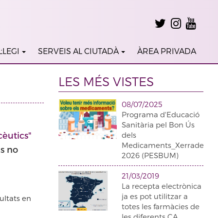
·LEGI
SERVEIS AL CIUTADÀ
ÀREA PRIVADA
LES MÉS VISTES
08/07/2025
Programa d'Educació
Sanitària pel Bon Ús
cèutics"
dels
Medicaments_Xerrades
es no
2026 (PESBUM)
21/03/2019
La recepta electrònica
ja es pot utilitzar a
ultats en
totes les farmàcies de
les diferents CA