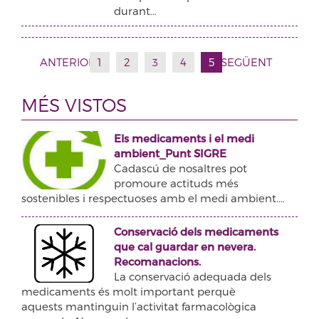
durant…
ANTERIOR
1
2
3
4
5
SEGÜENT
MÉS VISTOS
Els medicaments i el medi
ambient_Punt SIGRE
Cadascú de nosaltres pot
promoure actituds més
sostenibles i respectuoses amb el medi ambient.…
Conservació dels medicaments
que cal guardar en nevera.
Recomanacions.
La conservació adequada dels
medicaments és molt important perquè
aquests mantinguin l’activitat farmacològica